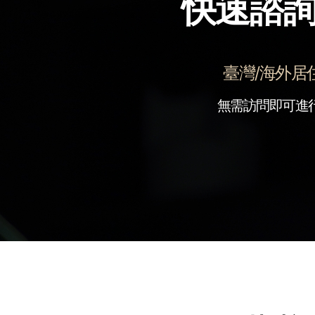
快速諮詢
臺灣/海外居
無需訪問即可進