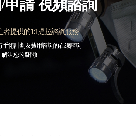
/申請 視頻諮詢
住者提供的1:1提拉諮詢服務
行手術計劃及費用諮詢的在線諮詢
解決您的疑問!