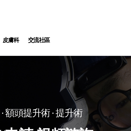
皮膚科
交流社區
· 額頭提升術 · 提升術