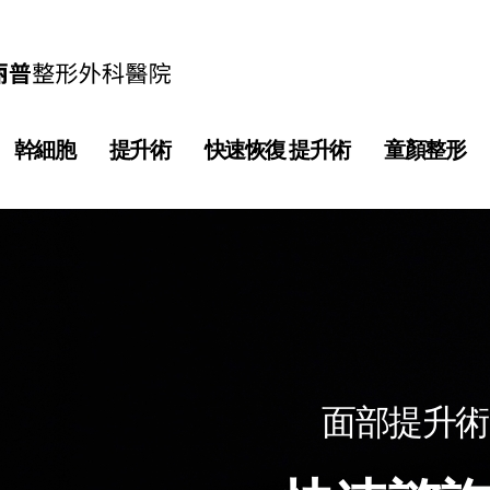
幹細胞
提升術
快速恢復 提升術
童顏整形
面部提升術 