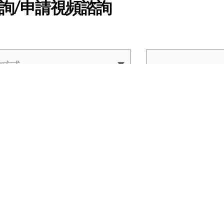
詢/申請視頻諮詢